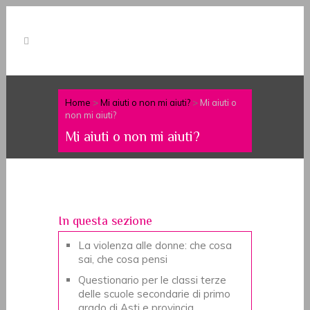
Home
>
Mi aiuti o non mi aiuti?
>
Mi aiuti o
non mi aiuti?
Mi aiuti o non mi aiuti?
In questa sezione
La violenza alle donne: che cosa
sai, che cosa pensi
Questionario per le classi terze
delle scuole secondarie di primo
grado di Asti e provincia