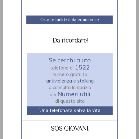
Orari e indirizzi da conoscere
Da ricordare!
Se cerchi aiuto
1522
telefona al
numero gratuito
antiviolenza
e
stalking
o consulta lo spazio
Numeri utili
dei
di questo sito
Una telefonata salva la vita
SOS GIOVANI