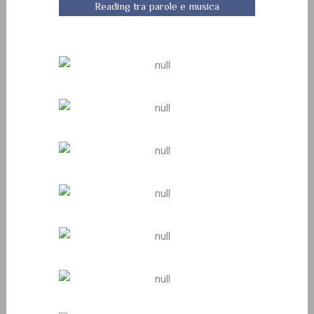
Reading tra parole e musica
L'Ospedale Cardinal Massaia
L'Orecchio di Venere e lo
Sportello Anna C.
L'ammonimento del questore
Iter veloce per le denunce