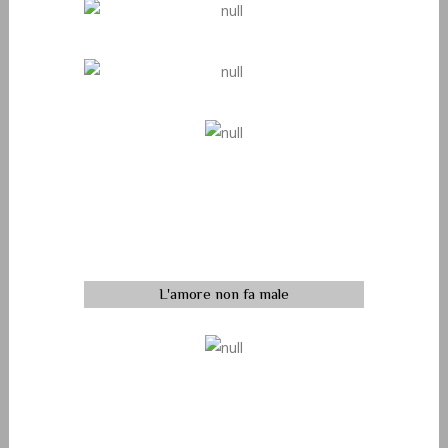
Il Consultorio familiare
Le funzioni socio assistenziali
Libere dalla tratta
Il percorso dalla denuncia alla
sentenza
L'amore non fa male